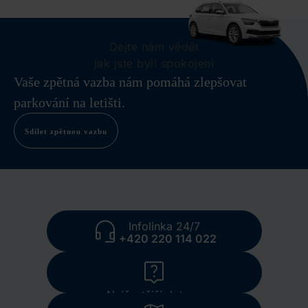
Dejte nám vědět
jak jste byli spokojeni
Vaše zpětná vazba nám pomáhá zlepšovat
parkování na letišti.
Sdílet zpětnou vazbu
Infolinka 24/7
+420 220 114 022
Nejčastější dotazy