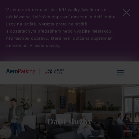
Přejít
Vzhledem k rekonstrukci křižovatky Aviatická lze
k
očekávat ve špičkách dopravní omezení a delší dobu
hlavnímu
jízdy na letiště. Vyrazte proto na letiště
obsahu
s dostatečným předstihem nebo využijte městskou
hromadnou dopravu, která není dotčena dopravními
omezeními v místě stavby.
Hlavní
menu
Další služby