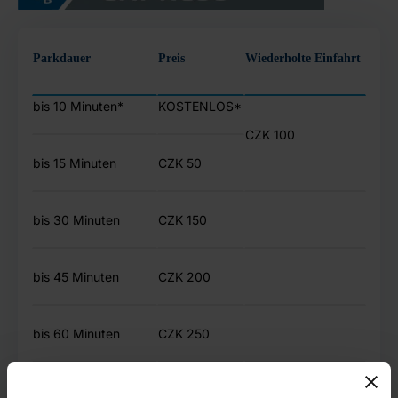
Parkdauer
Preis
Wiederholte Einfahrt
bis 10 Minuten
*
KOSTENLOS
*
CZK
100
bis 15 Minuten
CZK
50
bis 30 Minuten
CZK
150
bis 45 Minuten
CZK
200
bis 60 Minuten
CZK
250
+
weitere 15 Minuten
+
CZK
100